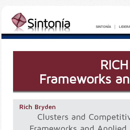
SINTONÍA
│
LIDER
RICH
Frameworks an